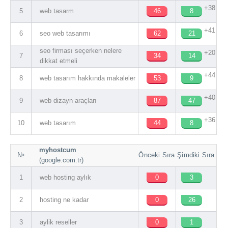
+38
5
web tasarm
46
8
+41
6
seo web tasarımı
62
21
seo firması seçerken nelere
+20
7
34
14
dikkat etmeli
+44
8
web tasarım hakkında makaleler
53
9
+40
9
web dizayn araçları
87
47
+36
10
web tasarım
44
8
myhostcum
№
Önceki Sıra
Şimdiki Sıra
(google.com.tr)
1
web hosting aylık
0
3
2
hosting ne kadar
0
26
3
aylik reseller
0
1