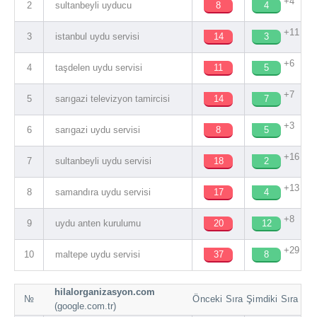
+4
2
sultanbeyli uyducu
8
4
+11
3
istanbul uydu servisi
14
3
+6
4
taşdelen uydu servisi
11
5
+7
5
sarıgazi televizyon tamircisi
14
7
+3
6
sarıgazi uydu servisi
8
5
+16
7
sultanbeyli uydu servisi
18
2
+13
8
samandıra uydu servisi
17
4
+8
9
uydu anten kurulumu
20
12
+29
10
maltepe uydu servisi
37
8
hilalorganizasyon.com
№
Önceki Sıra
Şimdiki Sıra
(google.com.tr)