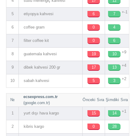
4
sütlü menengiç kahvesi
17
12
+-1
5
etiyopya kahvesi
6
7
6
coffee gram
0
4
7
filter coffee kit
0
6
+9
8
guatemala kahvesi
19
10
+4
9
dibek kahvesi 200 gr
17
13
+2
10
sabah kahvesi
5
3
ecsexpress.com.tr
№
Önceki Sıra
Şimdiki Sıra
(google.com.tr)
+1
1
yurt dışı hava kargo
15
14
2
kibris kargo
0
28