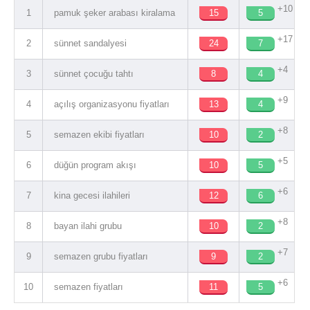
+10
1
pamuk şeker arabası kiralama
15
5
+17
2
sünnet sandalyesi
24
7
+4
3
sünnet çocuğu tahtı
8
4
+9
4
açılış organizasyonu fiyatları
13
4
+8
5
semazen ekibi fiyatları
10
2
+5
6
düğün program akışı
10
5
+6
7
kina gecesi ilahileri
12
6
+8
8
bayan ilahi grubu
10
2
+7
9
semazen grubu fiyatları
9
2
+6
10
semazen fiyatları
11
5