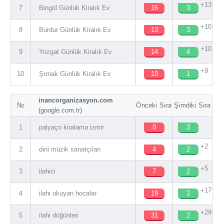
+13
7
Bingöl Günlük Kiralık Ev
16
3
+10
8
Burdur Günlük Kiralık Ev
13
3
+10
9
Yozgat Günlük Kiralık Ev
14
4
+9
10
Şırnak Günlük Kiralık Ev
10
1
inancorganizasyon.com
№
Önceki Sıra
Şimdiki Sıra
(google.com.tr)
1
palyaço kiralama izmir
0
3
+2
2
dini müzik sanatçıları
4
2
+5
3
ilahici
7
2
+17
4
ilahi okuyan hocalar
19
2
+29
5
ilahi düğünleri
31
2