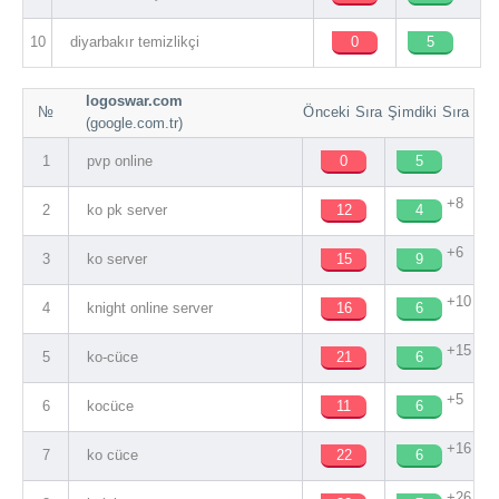
10
diyarbakır temizlikçi
0
5
logoswar.com
№
Önceki Sıra
Şimdiki Sıra
(google.com.tr)
1
pvp online
0
5
+8
2
ko pk server
12
4
+6
3
ko server
15
9
+10
4
knight online server
16
6
+15
5
ko-cüce
21
6
+5
6
kocüce
11
6
+16
7
ko cüce
22
6
+26