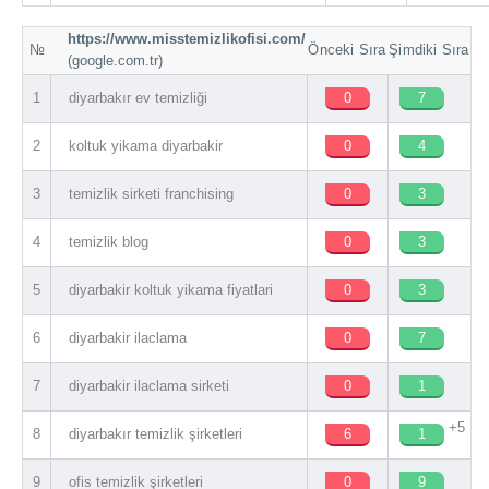
https://www.misstemizlikofisi.com/
№
Önceki Sıra
Şimdiki Sıra
(google.com.tr)
1
diyarbakır ev temizliği
0
7
2
koltuk yikama diyarbakir
0
4
3
temizlik sirketi franchising
0
3
4
temizlik blog
0
3
5
diyarbakir koltuk yikama fiyatlari
0
3
6
diyarbakir ilaclama
0
7
7
diyarbakir ilaclama sirketi
0
1
+5
8
diyarbakır temizlik şirketleri
6
1
9
ofis temizlik şirketleri
0
9