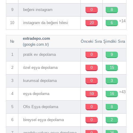
9
beğeni instagram
0
8
+14
10
instagram da beğeni hilesi
20
6
extradepo.com
№
Önceki Sıra
Şimdiki Sıra
(google.com.tr)
1
pratik ev depolama
0
9
2
özel eşya depolama
0
15
3
kurumsal depolama
0
3
+43
4
eşya depolama
59
16
5
Ofis Eşya depolama
0
8
6
bireysel eşya depolama
0
2
7
anadolu yakası eşya depolama
0
26