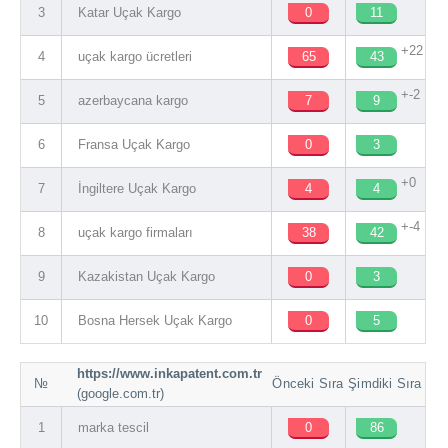
3
Katar Uçak Kargo
0
11
+22
4
uçak kargo ücretleri
65
43
+-2
5
azerbaycana kargo
7
9
6
Fransa Uçak Kargo
0
3
+0
7
İngiltere Uçak Kargo
4
4
+-4
8
uçak kargo firmaları
38
42
9
Kazakistan Uçak Kargo
0
3
10
Bosna Hersek Uçak Kargo
0
5
https://www.inkapatent.com.tr
№
Önceki Sıra
Şimdiki Sıra
(google.com.tr)
1
marka tescil
0
86