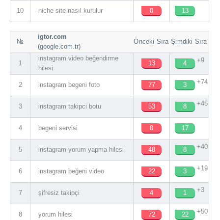
10
niche site nasıl kurulur
0
13
igtor.com
№
Önceki Sıra
Şimdiki Sıra
(google.com.tr)
instagram video beğendirme
+9
1
13
4
hilesi
+74
2
instagram begeni foto
77
3
+45
3
instagram takipci botu
53
8
4
begeni servisi
0
17
+40
5
instagram yorum yapma hilesi
48
8
+19
6
instagram beğeni video
22
3
+3
7
şifresiz takipçi
4
1
+50
8
yorum hilesi
72
22