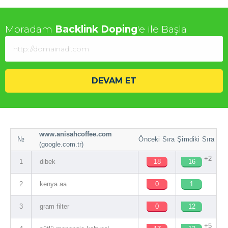
Moradam
Backlink Doping
'e ile Başla
DEVAM ET
www.anisahcoffee.com
№
Önceki Sıra
Şimdiki Sıra
(google.com.tr)
+2
1
dibek
18
16
2
kenya aa
0
1
3
gram filter
0
12
+5