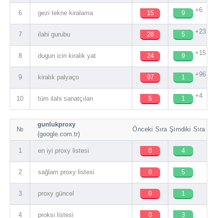
+6
6
gezi tekne kiralama
15
9
+23
7
ilahi gurubu
28
5
+15
8
dugun icin kiralik yat
24
9
+96
9
kiralık palyaço
97
1
+4
10
tüm ilahi sanatçıları
5
1
gunlukproxy
№
Önceki Sıra
Şimdiki Sıra
(google.com.tr)
1
en iyi proxy listesi
0
4
2
sağlam proxy listesi
0
5
3
proxy güncel
0
1
4
proksi listesi
0
3