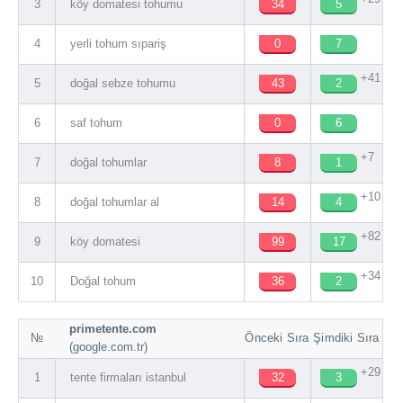
3
köy domatesi tohumu
34
5
4
yerli tohum sıpariş
0
7
+41
5
doğal sebze tohumu
43
2
6
saf tohum
0
6
+7
7
doğal tohumlar
8
1
+10
8
doğal tohumlar al
14
4
+82
9
köy domatesi
99
17
+34
10
Doğal tohum
36
2
primetente.com
№
Önceki Sıra
Şimdiki Sıra
(google.com.tr)
+29
1
tente firmaları istanbul
32
3