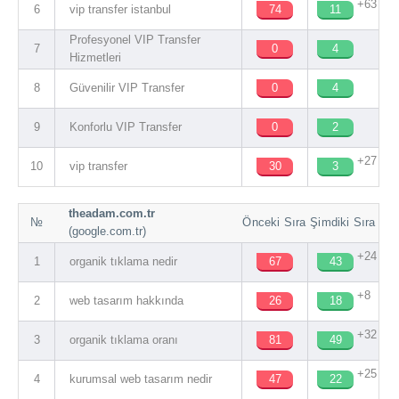
+63
6
vip transfer istanbul
74
11
Profesyonel VIP Transfer
7
0
4
Hizmetleri
8
Güvenilir VIP Transfer
0
4
9
Konforlu VIP Transfer
0
2
+27
10
vip transfer
30
3
theadam.com.tr
№
Önceki Sıra
Şimdiki Sıra
(google.com.tr)
+24
1
organik tıklama nedir
67
43
+8
2
web tasarım hakkında
26
18
+32
3
organik tıklama oranı
81
49
+25
4
kurumsal web tasarım nedir
47
22