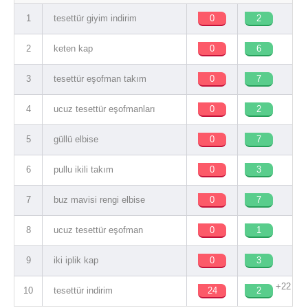
1
tesettür giyim indirim
0
2
2
keten kap
0
6
3
tesettür eşofman takım
0
7
4
ucuz tesettür eşofmanları
0
2
5
güllü elbise
0
7
6
pullu ikili takım
0
3
7
buz mavisi rengi elbise
0
7
8
ucuz tesettür eşofman
0
1
9
iki iplik kap
0
3
+22
10
tesettür indirim
24
2