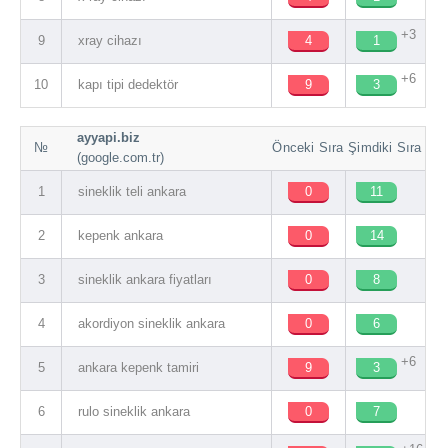
+3
9
xray cihazı
4
1
+6
10
kapı tipi dedektör
9
3
ayyapi.biz
№
Önceki Sıra
Şimdiki Sıra
(google.com.tr)
1
sineklik teli ankara
0
11
2
kepenk ankara
0
14
3
sineklik ankara fiyatları
0
8
4
akordiyon sineklik ankara
0
6
+6
5
ankara kepenk tamiri
9
3
6
rulo sineklik ankara
0
7