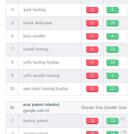
4
aylık hosting
0
5
5
kiralık dedicated
0
26
6
linux reseller
0
9
7
kaliteli hosting
0
21
8
yıllık hosting fiyatları
0
10
9
yıllık reseller hosting
0
1
10
web sitesi hosting fiyatları
0
27
acar patent istanbul
№
Önceki Sıra
Şimdiki Sıra
(google.com.tr)
+2
1
beykoz patent
15
13
+29
2
esenler patent
45
16