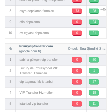
+45
8
eşya depolama firmaları
73
28
9
ofis depolama
0
24
10
ev eşyası depolama
0
21
luxuryviptransfer.com
№
Önceki Sıra
Şimdiki Sıra
(google.com.tr)
1
sabiha gökçen vip transfer
0
50
Luxury ile Profesyonel VIP
2
0
1
Transfer Hizmetleri
3
vip taşımacılık istanbul
0
27
4
VIP Transfer Hizmetleri
0
18
5
istanbul vip transfer
0
11