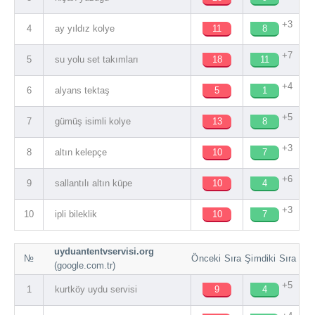
+3
4
ay yıldız kolye
11
8
+7
5
su yolu set takımları
18
11
+4
6
alyans tektaş
5
1
+5
7
gümüş isimli kolye
13
8
+3
8
altın kelepçe
10
7
+6
9
sallantılı altın küpe
10
4
+3
10
ipli bileklik
10
7
uyduantentvservisi.org
№
Önceki Sıra
Şimdiki Sıra
(google.com.tr)
+5
1
kurtköy uydu servisi
9
4