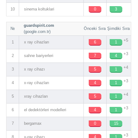
10
sinema koltuklari
0
3
guardspirit.com
№
Önceki Sıra
Şimdiki Sıra
(google.com.tr)
+5
1
x ray cihazları
6
1
+3
2
sahne bariyerleri
7
4
+4
3
x ray cihazı
5
1
+3
4
x-ray cihazları
4
1
+4
5
xray cihazları
5
1
+3
6
el dedektörleri modelleri
4
1
7
bergamax
0
15
+3
8
x-ray cihazı
4
1