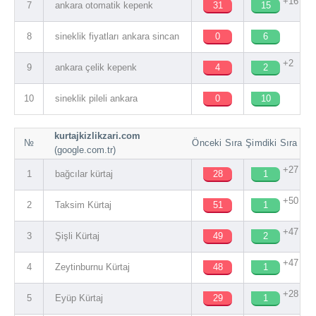
+16
7
ankara otomatik kepenk
31
15
8
sineklik fiyatları ankara sincan
0
6
+2
9
ankara çelik kepenk
4
2
10
sineklik pileli ankara
0
10
kurtajkizlikzari.com
№
Önceki Sıra
Şimdiki Sıra
(google.com.tr)
+27
1
bağcılar kürtaj
28
1
+50
2
Taksim Kürtaj
51
1
+47
3
Şişli Kürtaj
49
2
+47
4
Zeytinburnu Kürtaj
48
1
+28
5
Eyüp Kürtaj
29
1