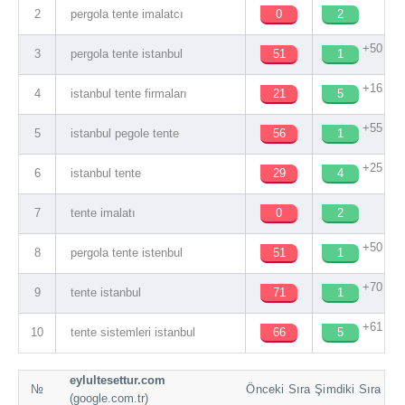
2
pergola tente imalatcı
0
2
+50
3
pergola tente istanbul
51
1
+16
4
istanbul tente firmaları
21
5
+55
5
istanbul pegole tente
56
1
+25
6
istanbul tente
29
4
7
tente imalatı
0
2
+50
8
pergola tente istenbul
51
1
+70
9
tente istanbul
71
1
+61
10
tente sistemleri istanbul
66
5
eylultesettur.com
№
Önceki Sıra
Şimdiki Sıra
(google.com.tr)