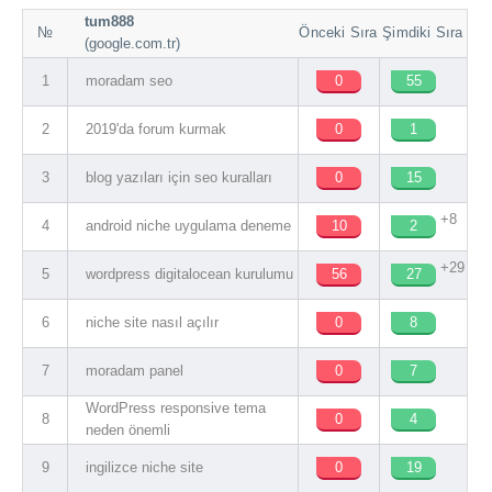
tum888
№
Önceki Sıra
Şimdiki Sıra
(google.com.tr)
1
moradam seo
0
55
2
2019'da forum kurmak
0
1
3
blog yazıları için seo kuralları
0
15
+8
4
android niche uygulama deneme
10
2
+29
5
wordpress digitalocean kurulumu
56
27
6
niche site nasıl açılır
0
8
7
moradam panel
0
7
WordPress responsive tema
8
0
4
neden önemli
9
ingilizce niche site
0
19