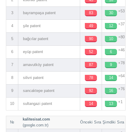
+53
3
bayrampaşa patent
83
30
+37
4
şile patent
49
12
+80
5
bağcılar patent
90
10
+46
6
eyüp patent
52
6
+78
7
arnavutköy patent
87
9
+64
8
silivri patent
78
14
+76
9
sancaktepe patent
92
16
+1
10
sultangazi patent
14
13
kalitesisat.com
№
Önceki Sıra
Şimdiki Sıra
(google.com.tr)