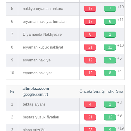
+10
5
nakliye eryaman ankara
17
7
+11
6
eryaman nakliyat firmaları
17
6
7
Eryamanda Nakliyeciler
0
2
+10
8
eryaman küçük nakliyat
21
11
+5
9
eryaman nakliye
12
7
+4
10
eryaman nakliyat
12
8
altinplaza.com
№
Önceki Sıra
Şimdiki Sıra
(google.com.tr)
+3
1
tektaş alyans
4
1
+9
2
beştaş yüzük fiyatları
21
12
+19
3
nişan yüzüğü
28
9