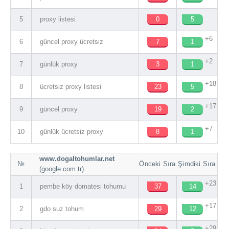
5
proxy listesi
0
5
+6
6
güncel proxy ücretsiz
7
1
+2
7
günlük proxy
3
1
+18
8
ücretsiz proxy listesi
23
5
+17
9
güncel proxy
19
2
+7
10
günlük ücretsiz proxy
8
1
www.dogaltohumlar.net
№
Önceki Sıra
Şimdiki Sıra
(google.com.tr)
+23
1
pembe köy domatesi tohumu
37
14
+17
2
gdo suz tohum
29
12
+29