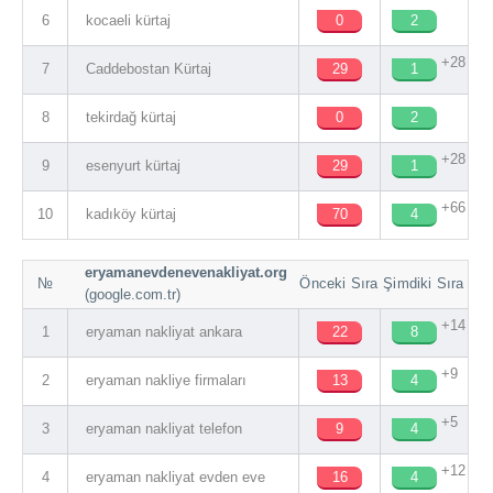
6
kocaeli kürtaj
0
2
+28
7
Caddebostan Kürtaj
29
1
8
tekirdağ kürtaj
0
2
+28
9
esenyurt kürtaj
29
1
+66
10
kadıköy kürtaj
70
4
eryamanevdenevenakliyat.org
№
Önceki Sıra
Şimdiki Sıra
(google.com.tr)
+14
1
eryaman nakliyat ankara
22
8
+9
2
eryaman nakliye firmaları
13
4
+5
3
eryaman nakliyat telefon
9
4
+12
4
eryaman nakliyat evden eve
16
4