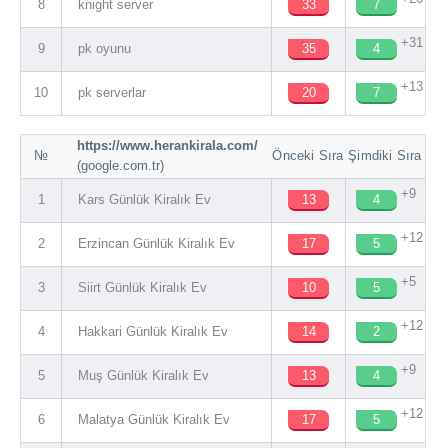
8
knight server
33
7
+31
9
pk oyunu
35
4
+13
10
pk serverlar
20
7
https://www.herankirala.com/
№
Önceki Sıra
Şimdiki Sıra
(google.com.tr)
+9
1
Kars Günlük Kiralık Ev
13
4
+12
2
Erzincan Günlük Kiralık Ev
17
5
+5
3
Siirt Günlük Kiralık Ev
10
5
+12
4
Hakkari Günlük Kiralık Ev
14
2
+9
5
Muş Günlük Kiralık Ev
13
4
+12
6
Malatya Günlük Kiralık Ev
17
5