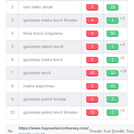
2
isim hakkı almak
0
29
+3
3
gaziantep marka tescil firmaları
4
1
4
firma tescili sorgulama
0
56
+4
5
gaziantep patent tescili
6
2
+5
6
gaziantep marka tescil
6
1
+24
7
gaziantep tescil
40
16
8
marka araştırması
0
43
9
gaziantep patent firmalar
0
3
+8
10
gaziantep patent tescil firmaları
10
2
https://www.hayvanlaricinhersey.com/
№
Önceki Sıra
Şimdiki Sıra