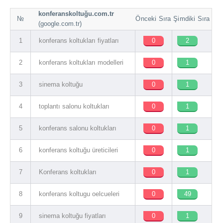
konferanskoltuğu.com.tr
№
Önceki Sıra
Şimdiki Sıra
(google.com.tr)
1
konferans koltukları fiyatları
0
2
2
konferans koltukları modelleri
0
1
3
sinema koltuğu
0
1
4
toplantı salonu koltukları
0
1
5
konferans salonu koltukları
0
1
6
konferans koltuğu üreticileri
0
1
7
Konferans koltukları
0
1
8
konferans koltugu oelcueleri
0
49
9
sinema koltuğu fiyatları
0
1