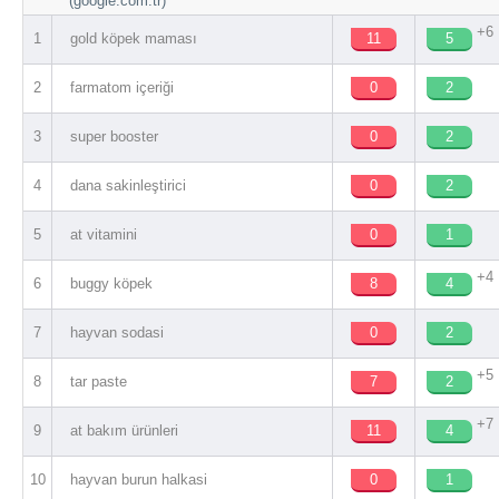
(google.com.tr)
+6
1
gold köpek maması
11
5
2
farmatom içeriği
0
2
3
super booster
0
2
4
dana sakinleştirici
0
2
5
at vitamini
0
1
+4
6
buggy köpek
8
4
7
hayvan sodasi
0
2
+5
8
tar paste
7
2
+7
9
at bakım ürünleri
11
4
10
hayvan burun halkasi
0
1