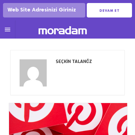
DEVAM ET

SEÇKIN TALANÖZ