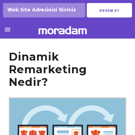
DEVAM ET

Dinamik
Remarketing
Nedir?