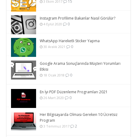
15
3 Ekim 2017
Instagram Profilime Bakanlar Nasıl Görülür?
0
4 Eylül 2020
WhatsApp Hareketli Sticker Yapma
0
30 Aralık 2021
Google Arama Sonuçlarında Müşteri Yorumları
Etkisi
0
18 Ocak 2018
En İyi PDF Düzenleme Programları 2021
0
26 Mart 2020
Her Bilgisayarda Olması Gereken 10 Ücretsiz
Program
2
3 Temmuz 2017