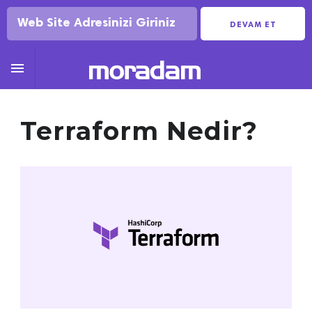
DEVAM ET

Terraform Nedir?