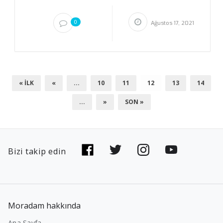
0
Ağustos 17, 2021
« İLK
«
...
10
11
12
13
14
...
»
SON »
Bizi takip edin
Moradam hakkında
Ana Sayfa