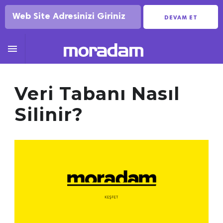
DEVAM ET

Veri Tabanı Nasıl
Silinir?