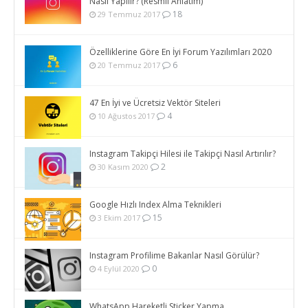
Nasıl Yapılır? (Resmli Anlatım)
18
29 Temmuz 2017
Özelliklerine Göre En İyi Forum Yazılımları 2020
6
20 Temmuz 2017
47 En İyi ve Ücretsiz Vektör Siteleri
4
10 Ağustos 2017
Instagram Takipçi Hilesi ile Takipçi Nasıl Artırılır?
2
30 Kasım 2020
Google Hızlı Index Alma Teknikleri
15
3 Ekim 2017
Instagram Profilime Bakanlar Nasıl Görülür?
0
4 Eylül 2020
WhatsApp Hareketli Sticker Yapma