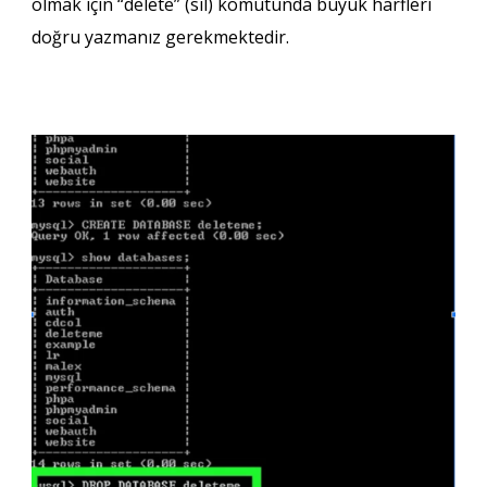
olmak için “delete” (sil) komutunda büyük harfleri
doğru yazmanız gerekmektedir.