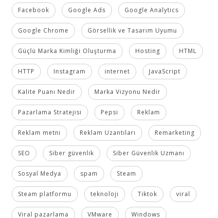
Facebook
Google Ads
Google Analytics
Google Chrome
Görsellik ve Tasarım Uyumu
Güçlü Marka Kimliği Oluşturma
Hosting
HTML
HTTP
Instagram
internet
JavaScript
Kalite Puanı Nedir
Marka Vizyonu Nedir
Pazarlama Stratejisi
Pepsi
Reklam
Reklam metni
Reklam Uzantıları
Remarketing
SEO
Siber güvenlik
Siber Güvenlik Uzmanı
Sosyal Medya
spam
Steam
Steam platformu
teknoloji
Tiktok
viral
Viral pazarlama
VMware
Windows