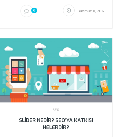
0
Temmuz 11, 2017
SEO
SLIDER NEDIR? SEO’YA KATKISI
NELERDIR?