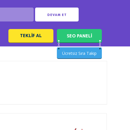
DEVAM ET
TEKLIF AL
SEO PANELİ
ı
Ücretsiz Sıra Takip