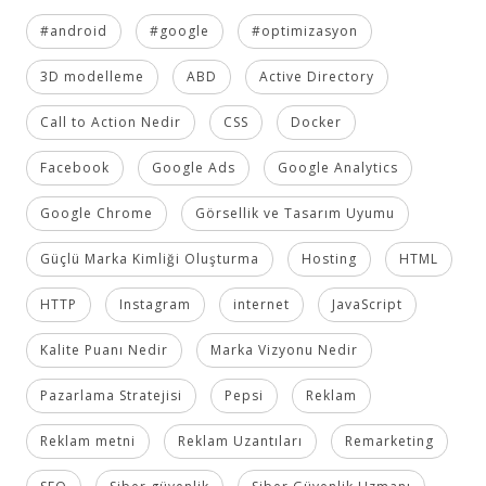
#android
#google
#optimizasyon
3D modelleme
ABD
Active Directory
Call to Action Nedir
CSS
Docker
Facebook
Google Ads
Google Analytics
Google Chrome
Görsellik ve Tasarım Uyumu
Güçlü Marka Kimliği Oluşturma
Hosting
HTML
HTTP
Instagram
internet
JavaScript
Kalite Puanı Nedir
Marka Vizyonu Nedir
Pazarlama Stratejisi
Pepsi
Reklam
Reklam metni
Reklam Uzantıları
Remarketing