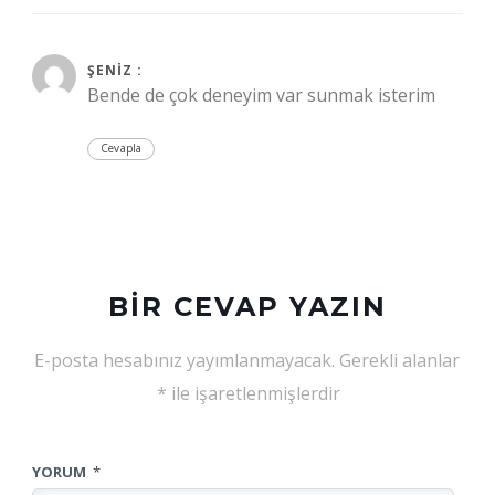
Aralık 14, 2020 at 1:55 am
ŞENIZ :
Bende de çok deneyim var sunmak isterim
Cevapla
BIR CEVAP YAZIN
E-posta hesabınız yayımlanmayacak.
Gerekli alanlar
*
ile işaretlenmişlerdir
YORUM
*