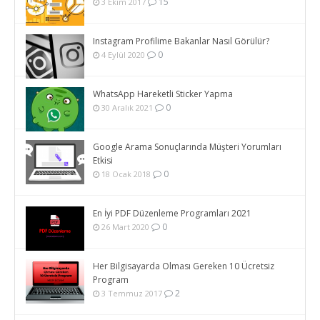
15
3 Ekim 2017
Instagram Profilime Bakanlar Nasıl Görülür?
0
4 Eylül 2020
WhatsApp Hareketli Sticker Yapma
0
30 Aralık 2021
Google Arama Sonuçlarında Müşteri Yorumları
Etkisi
0
18 Ocak 2018
En İyi PDF Düzenleme Programları 2021
0
26 Mart 2020
Her Bilgisayarda Olması Gereken 10 Ücretsiz
Program
2
3 Temmuz 2017