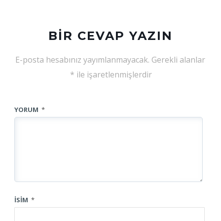
BIR CEVAP YAZIN
E-posta hesabınız yayımlanmayacak.
Gerekli alanlar
*
ile işaretlenmişlerdir
YORUM
*
İSIM
*