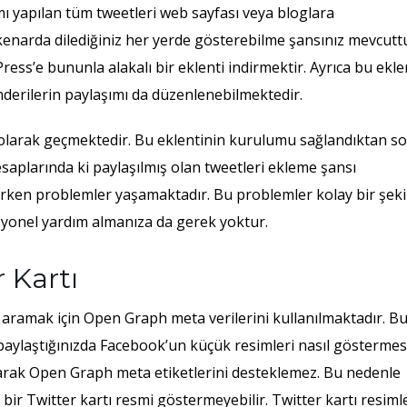
ı yapılan tüm tweetleri web sayfası veya bloglara
 kenarda dilediğiniz her yerde gösterebilme şansınız mevcutt
ress’e bununla alakalı bir eklenti indirmektir. Ayrıca bu ekle
derilerin paylaşımı da düzenlenebilmektedir.
’ olarak geçmektedir. Bu eklentinin kurulumu sağlandıktan s
hesaplarında ki paylaşılmış olan tweetleri ekleme şansı
klerken problemler yaşamaktadır. Bu problemler kolay bir şeki
esyonel yardım almanıza da gerek yoktur.
 Kartı
i aramak için Open Graph meta verilerini kullanılmaktadır. B
 paylaştığınızda Facebook’un küçük resimleri nasıl göstermesi
arak Open Graph meta etiketlerini desteklemez. Bu nedenle
bir Twitter kartı resmi göstermeyebilir. Twitter kartı resimle