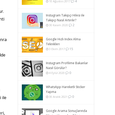
4
10 Ağustos 2017
ur.
Instagram Takipçi Hilesi ile
nti
Takipçi Nasıl Artırılır?
2
30 Kasım 2020
onra
Google Hızlı Index Alma
Teknikleri
15
3 Ekim 2017
lde
Instagram Profilime Bakanlar
Nasıl Görülür?
0
4 Eylül 2020
WhatsApp Hareketli Sticker
u
Yapma
0
30 Aralık 2021
 ile
Google Arama Sonuçlarında
ri,