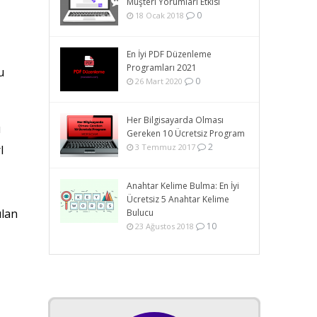
Müşteri Yorumları Etkisi
0
18 Ocak 2018
En İyi PDF Düzenleme
Programları 2021
u
0
26 Mart 2020
Her Bilgisayarda Olması
ı
Gereken 10 Ücretsiz Program
2
3 Temmuz 2017
l
Anahtar Kelime Bulma: En İyi
Ücretsiz 5 Anahtar Kelime
ılan
Bulucu
10
23 Ağustos 2018