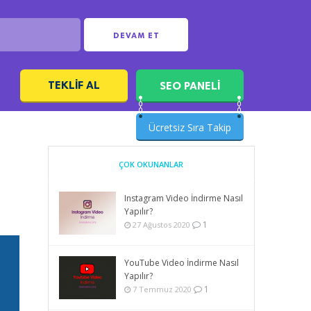
DEVAM ET
TEKLIF AL
SEO PANELİ
ı
Ücretsiz Sıra Takip
ÇOK OKUNANLAR
Instagram Video İndirme Nasıl
Yapılır?
1
27 Ağustos 2020
YouTube Video İndirme Nasıl
Yapılır?
1
7 Temmuz 2020