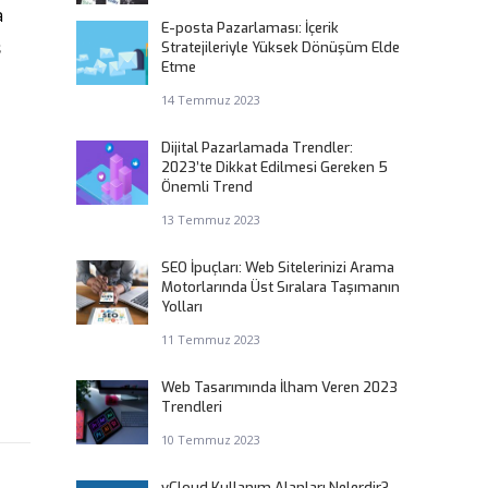
a
E-posta Pazarlaması: İçerik
s
Stratejileriyle Yüksek Dönüşüm Elde
Etme
14 Temmuz 2023
Dijital Pazarlamada Trendler:
2023’te Dikkat Edilmesi Gereken 5
Önemli Trend
13 Temmuz 2023
SEO İpuçları: Web Sitelerinizi Arama
Motorlarında Üst Sıralara Taşımanın
Yolları
11 Temmuz 2023
Web Tasarımında İlham Veren 2023
Trendleri
10 Temmuz 2023
vCloud Kullanım Alanları Nelerdir?