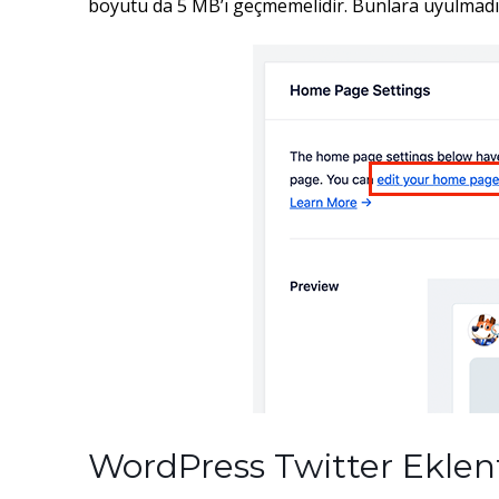
boyutu da 5 MB’ı geçmemelidir. Bunlara uyulmadığ
WordPress Twitter Eklenti