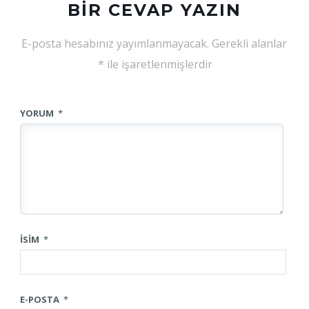
BIR CEVAP YAZIN
E-posta hesabınız yayımlanmayacak.
Gerekli alanlar
*
ile işaretlenmişlerdir
YORUM
*
İSIM
*
E-POSTA
*