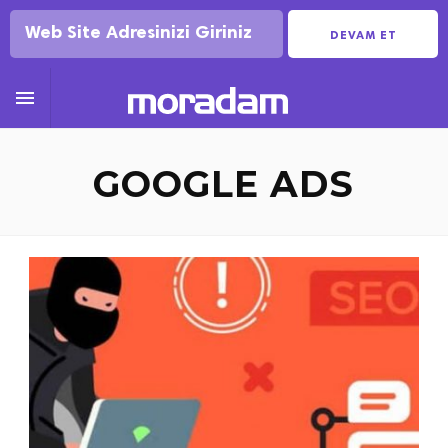
DEVAM ET

GOOGLE ADS