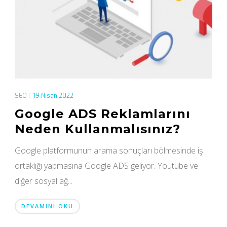
SEO
|
19 Nisan 2022
Google ADS Reklamlarını
Neden Kullanmalısınız?
Google platformunun arama sonuçları bölmesinde iş
ortaklığı yapmasına Google ADS geliyor. Youtube ve
diğer sosyal ağ...
DEVAMINI OKU