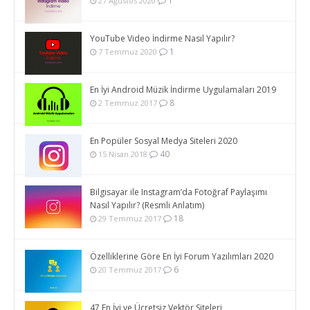
1
27 Ağustos 2020
YouTube Video İndirme Nasıl Yapılır?
1
7 Temmuz 2020
En İyi Android Müzik İndirme Uygulamaları 2019
8
2 Temmuz 2017
En Popüler Sosyal Medya Siteleri 2020
40
15 Nisan 2018
Bilgisayar ile Instagram’da Fotoğraf Paylaşımı
Nasıl Yapılır? (Resmli Anlatım)
18
29 Temmuz 2017
Özelliklerine Göre En İyi Forum Yazılımları 2020
6
20 Temmuz 2017
47 En İyi ve Ücretsiz Vektör Siteleri