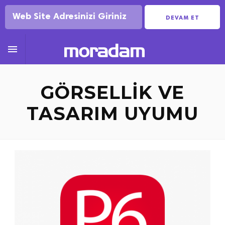
DEVAM ET

GÖRSELLIK VE
TASARIM UYUMU