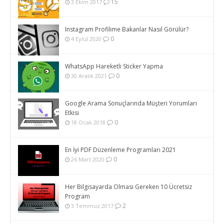
15
3 Ekim 2017
Instagram Profilime Bakanlar Nasıl Görülür?
0
4 Eylül 2020
WhatsApp Hareketli Sticker Yapma
0
30 Aralık 2021
Google Arama Sonuçlarında Müşteri Yorumları
Etkisi
0
18 Ocak 2018
En İyi PDF Düzenleme Programları 2021
0
26 Mart 2020
Her Bilgisayarda Olması Gereken 10 Ücretsiz
Program
2
3 Temmuz 2017