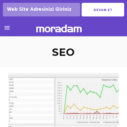
DEVAM ET

SEO