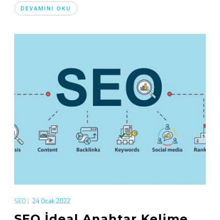
DEVAMINI OKU
SEO
|
24 Ocak 2022
SEO İdeal Anahtar Kelime