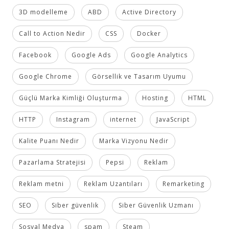
3D modelleme
ABD
Active Directory
Call to Action Nedir
CSS
Docker
Facebook
Google Ads
Google Analytics
Google Chrome
Görsellik ve Tasarım Uyumu
Güçlü Marka Kimliği Oluşturma
Hosting
HTML
HTTP
Instagram
internet
JavaScript
Kalite Puanı Nedir
Marka Vizyonu Nedir
Pazarlama Stratejisi
Pepsi
Reklam
Reklam metni
Reklam Uzantıları
Remarketing
SEO
Siber güvenlik
Siber Güvenlik Uzmanı
Sosyal Medya
spam
Steam