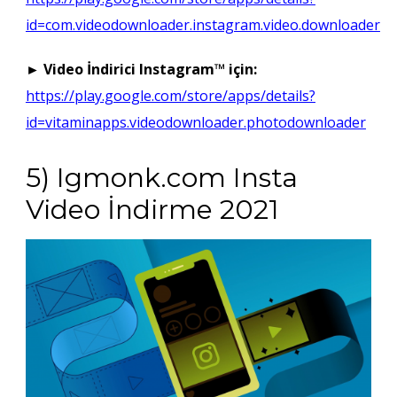
id=com.videodownloader.instagram.video.downloader
► Video İndirici Instagram™ için:
https://play.google.com/store/apps/details?
id=vitaminapps.videodownloader.photodownloader
5) Igmonk.com Insta
Video İndirme 2021