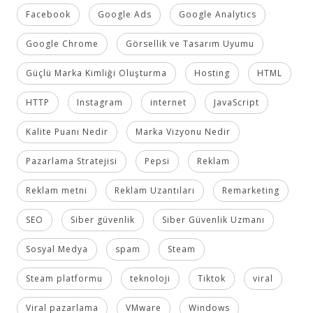
Facebook
Google Ads
Google Analytics
Google Chrome
Görsellik ve Tasarım Uyumu
Güçlü Marka Kimliği Oluşturma
Hosting
HTML
HTTP
Instagram
internet
JavaScript
Kalite Puanı Nedir
Marka Vizyonu Nedir
Pazarlama Stratejisi
Pepsi
Reklam
Reklam metni
Reklam Uzantıları
Remarketing
SEO
Siber güvenlik
Siber Güvenlik Uzmanı
Sosyal Medya
spam
Steam
Steam platformu
teknoloji
Tiktok
viral
Viral pazarlama
VMware
Windows