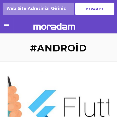
DEVAM ET

#ANDROID