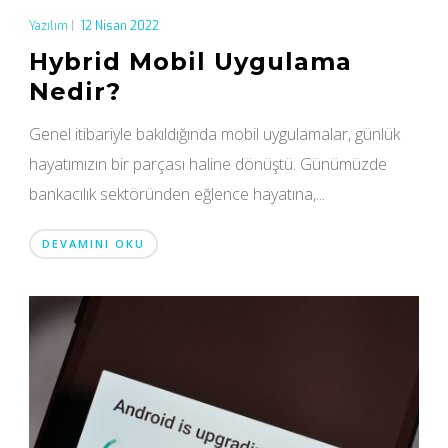
Yazılım
|
12 Nisan 2022
Hybrid Mobil Uygulama
Nedir?
Genel itibariyle bakıldığında mobil uygulamalar, günlük
hayatımızın bir parçası haline dönüştü. Günümüzde
bankacılık sektöründen eğlence hayatına,...
DEVAMINI OKU