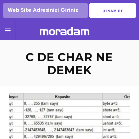
DEVAM ET

C DE CHAR NE
DEMEK