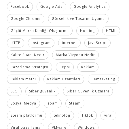
Facebook
Google Ads
Google Analytics
Google Chrome
Görsellik ve Tasarım Uyumu
Güçlü Marka Kimliği Oluşturma
Hosting
HTML
HTTP
Instagram
internet
JavaScript
Kalite Puanı Nedir
Marka Vizyonu Nedir
Pazarlama Stratejisi
Pepsi
Reklam
Reklam metni
Reklam Uzantıları
Remarketing
SEO
Siber güvenlik
Siber Güvenlik Uzmanı
Sosyal Medya
spam
Steam
Steam platformu
teknoloji
Tiktok
viral
Viral pazarlama
VMware
Windows