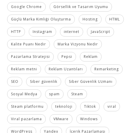
Google Chrome
Görsellik ve Tasarım Uyumu
Güçlü Marka Kimliği Oluşturma
Hosting
HTML
HTTP
Instagram
internet
JavaScript
Kalite Puanı Nedir
Marka Vizyonu Nedir
Pazarlama Stratejisi
Pepsi
Reklam
Reklam metni
Reklam Uzantıları
Remarketing
SEO
Siber güvenlik
Siber Güvenlik Uzmanı
Sosyal Medya
spam
Steam
Steam platformu
teknoloji
Tiktok
viral
Viral pazarlama
VMware
Windows
WordPress
Yandex
İçerik Pazarlaması