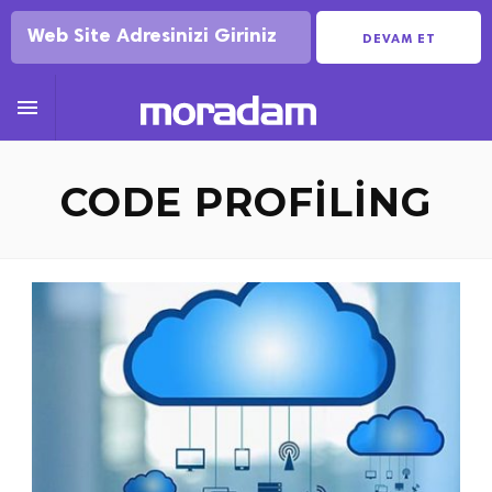
DEVAM ET

CODE PROFILING