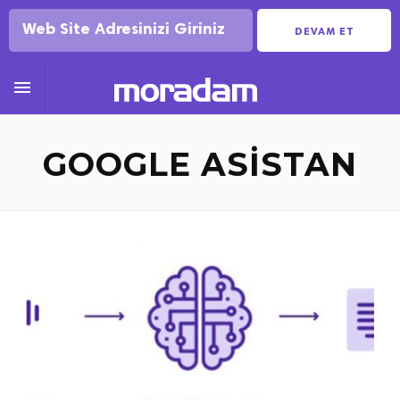
DEVAM ET

GOOGLE ASISTAN