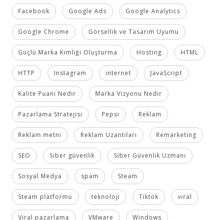
Facebook
Google Ads
Google Analytics
Google Chrome
Görsellik ve Tasarım Uyumu
Güçlü Marka Kimliği Oluşturma
Hosting
HTML
HTTP
Instagram
internet
JavaScript
Kalite Puanı Nedir
Marka Vizyonu Nedir
Pazarlama Stratejisi
Pepsi
Reklam
Reklam metni
Reklam Uzantıları
Remarketing
SEO
Siber güvenlik
Siber Güvenlik Uzmanı
Sosyal Medya
spam
Steam
Steam platformu
teknoloji
Tiktok
viral
Viral pazarlama
VMware
Windows