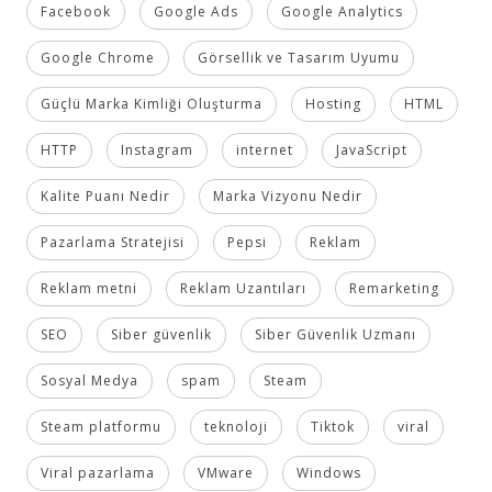
Facebook
Google Ads
Google Analytics
Google Chrome
Görsellik ve Tasarım Uyumu
Güçlü Marka Kimliği Oluşturma
Hosting
HTML
HTTP
Instagram
internet
JavaScript
Kalite Puanı Nedir
Marka Vizyonu Nedir
Pazarlama Stratejisi
Pepsi
Reklam
Reklam metni
Reklam Uzantıları
Remarketing
SEO
Siber güvenlik
Siber Güvenlik Uzmanı
Sosyal Medya
spam
Steam
Steam platformu
teknoloji
Tiktok
viral
Viral pazarlama
VMware
Windows