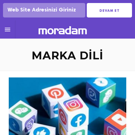
DEVAM ET

MARKA DILI