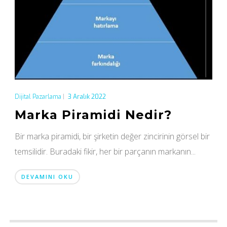
Dijital Pazarlama
|
3 Aralık 2022
Marka Piramidi Nedir?
Bir marka piramidi, bir şirketin değer zincirinin görsel bir
temsilidir. Buradaki fikir, her bir parçanın markanın...
DEVAMINI OKU