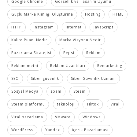
Google Chrome
Görsellik ve Tasarım Uyumu
Güçlü Marka Kimliği Oluşturma
Hosting
HTML
HTTP
Instagram
internet
JavaScript
Kalite Puanı Nedir
Marka Vizyonu Nedir
Pazarlama Stratejisi
Pepsi
Reklam
Reklam metni
Reklam Uzantıları
Remarketing
SEO
Siber güvenlik
Siber Güvenlik Uzmanı
Sosyal Medya
spam
Steam
Steam platformu
teknoloji
Tiktok
viral
Viral pazarlama
VMware
Windows
WordPress
Yandex
İçerik Pazarlaması