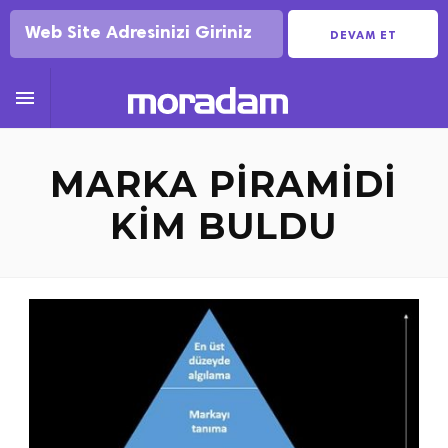
DEVAM ET

MARKA PIRAMIDI
KIM BULDU