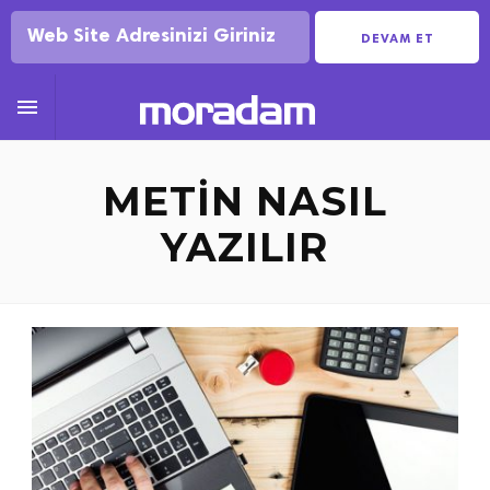
DEVAM ET

METIN NASIL
YAZILIR