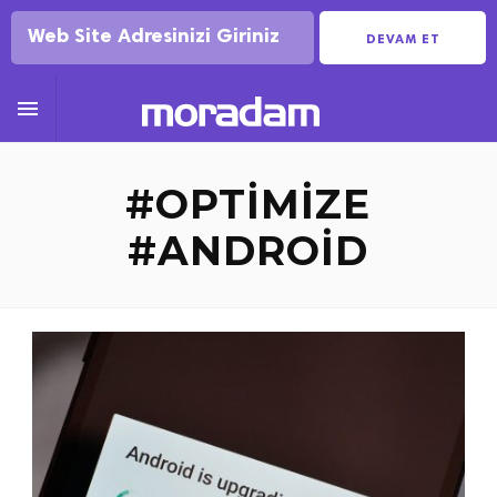
DEVAM ET

#OPTIMIZE
#ANDROID