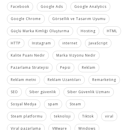
Facebook
Google Ads
Google Analytics
Google Chrome
Görsellik ve Tasarım Uyumu
Güçlü Marka Kimliği Oluşturma
Hosting
HTML
HTTP
Instagram
internet
JavaScript
Kalite Puanı Nedir
Marka Vizyonu Nedir
Pazarlama Stratejisi
Pepsi
Reklam
Reklam metni
Reklam Uzantıları
Remarketing
SEO
Siber güvenlik
Siber Güvenlik Uzmanı
Sosyal Medya
spam
Steam
Steam platformu
teknoloji
Tiktok
viral
Viral pazarlama
VMware
Windows