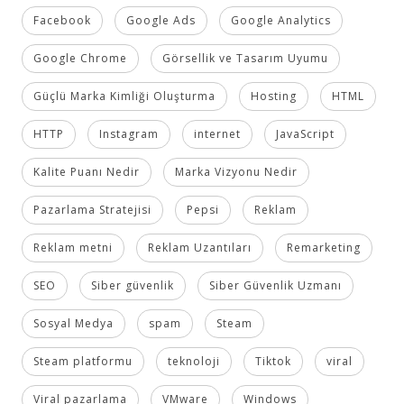
Facebook
Google Ads
Google Analytics
Google Chrome
Görsellik ve Tasarım Uyumu
Güçlü Marka Kimliği Oluşturma
Hosting
HTML
HTTP
Instagram
internet
JavaScript
Kalite Puanı Nedir
Marka Vizyonu Nedir
Pazarlama Stratejisi
Pepsi
Reklam
Reklam metni
Reklam Uzantıları
Remarketing
SEO
Siber güvenlik
Siber Güvenlik Uzmanı
Sosyal Medya
spam
Steam
Steam platformu
teknoloji
Tiktok
viral
Viral pazarlama
VMware
Windows