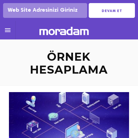
DEVAM ET

ÖRNEK
HESAPLAMA