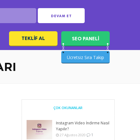
DEVAM ET
TEKLIF AL
SEO PANELİ
ı
Ücretsiz Sıra Takip
ARI
ÇOK OKUNANLAR
Instagram Video İndirme Nasıl
Yapılır?
1
27 Ağustos 2020