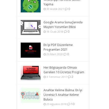
Yapma
0
30 Aralık 2021
Google Arama Sonuçlarında
Müşteri Yorumları Etkisi
0
18 Ocak 2018
En İyi PDF Düzenleme
Programları 2021
0
26 Mart 2020
Her Bilgisayarda Olması
Gereken 10 Ücretsiz Program
2
3 Temmuz 2017
Anahtar Kelime Bulma: En İyi
Ücretsiz 5 Anahtar Kelime
Bulucu
10
23 Ağustos 2018