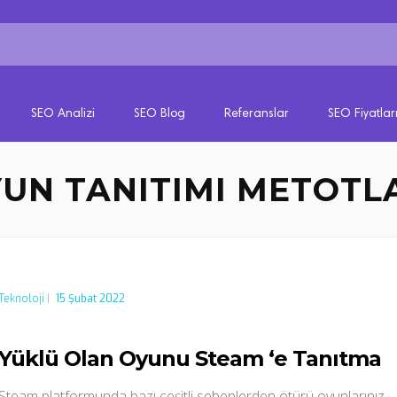
SEO Analizi
SEO Blog
Referanslar
SEO Fiyatlar
UN TANITIMI METOTL
Teknoloji
|
15 Şubat 2022
Yüklü Olan Oyunu Steam ‘e Tanıtma
Steam platformunda bazı çeşitli sebeplerden ötürü oyunlarınız