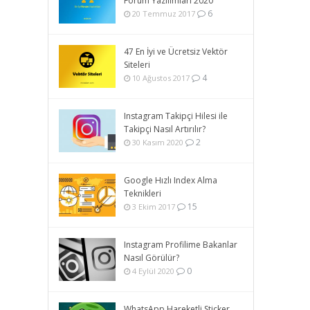
Forum Yazılımları 2020
6
20 Temmuz 2017
47 En İyi ve Ücretsiz Vektör
Siteleri
4
10 Ağustos 2017
Instagram Takipçi Hilesi ile
Takipçi Nasıl Artırılır?
2
30 Kasım 2020
Google Hızlı Index Alma
Teknikleri
15
3 Ekim 2017
Instagram Profilime Bakanlar
Nasıl Görülür?
0
4 Eylül 2020
WhatsApp Hareketli Sticker