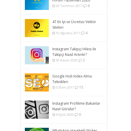
Forum Yazılımları 2020
6
20 Temmuz 2017
47 En İyi ve Ücretsiz Vektör
Siteleri
4
10 Ağustos 2017
Instagram Takipçi Hilesi ile
Takipçi Nasıl Artırılır?
2
30 Kasım 2020
Google Hızlı Index Alma
Teknikleri
15
3 Ekim 2017
Instagram Profilime Bakanlar
Nasıl Görülür?
0
4 Eylül 2020
WhatsApp Hareketli Sticker