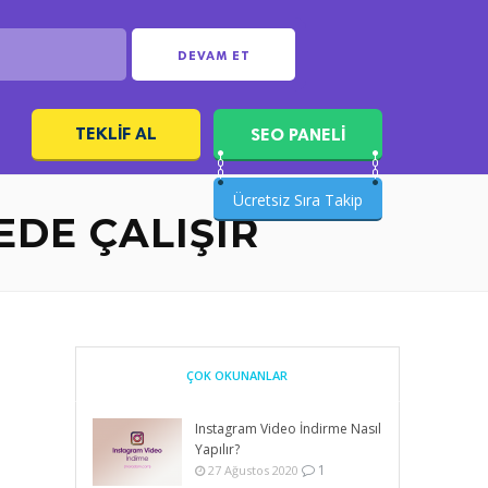
DEVAM ET
TEKLIF AL
SEO PANELİ
ı
Ücretsiz Sıra Takip
EDE ÇALIŞIR
ÇOK OKUNANLAR
Instagram Video İndirme Nasıl
Yapılır?
1
27 Ağustos 2020