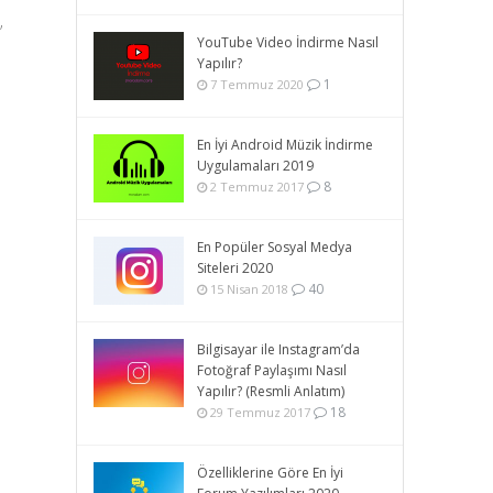
’
YouTube Video İndirme Nasıl
Yapılır?
1
7 Temmuz 2020
En İyi Android Müzik İndirme
Uygulamaları 2019
8
2 Temmuz 2017
En Popüler Sosyal Medya
Siteleri 2020
40
15 Nisan 2018
Bilgisayar ile Instagram’da
Fotoğraf Paylaşımı Nasıl
Yapılır? (Resmli Anlatım)
18
29 Temmuz 2017
Özelliklerine Göre En İyi