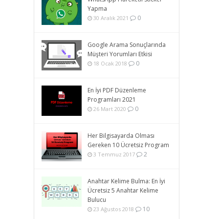
Yapma
0
30 Aralık 2021
Google Arama Sonuçlarında
Müşteri Yorumları Etkisi
0
18 Ocak 2018
En İyi PDF Düzenleme
Programları 2021
0
26 Mart 2020
Her Bilgisayarda Olması
Gereken 10 Ücretsiz Program
2
3 Temmuz 2017
Anahtar Kelime Bulma: En İyi
Ücretsiz 5 Anahtar Kelime
Bulucu
10
23 Ağustos 2018