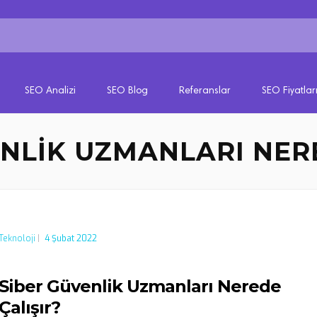
SEO Analizi
SEO Blog
Referanslar
SEO Fiyatlar
NLIK UZMANLARI NER
Teknoloji
|
4 Şubat 2022
Siber Güvenlik Uzmanları Nerede
Çalışır?