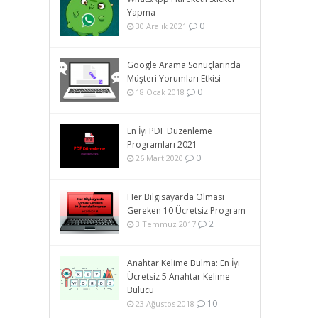
Yapma
0
30 Aralık 2021
Google Arama Sonuçlarında
Müşteri Yorumları Etkisi
0
18 Ocak 2018
En İyi PDF Düzenleme
Programları 2021
0
26 Mart 2020
Her Bilgisayarda Olması
Gereken 10 Ücretsiz Program
2
3 Temmuz 2017
Anahtar Kelime Bulma: En İyi
Ücretsiz 5 Anahtar Kelime
Bulucu
10
23 Ağustos 2018