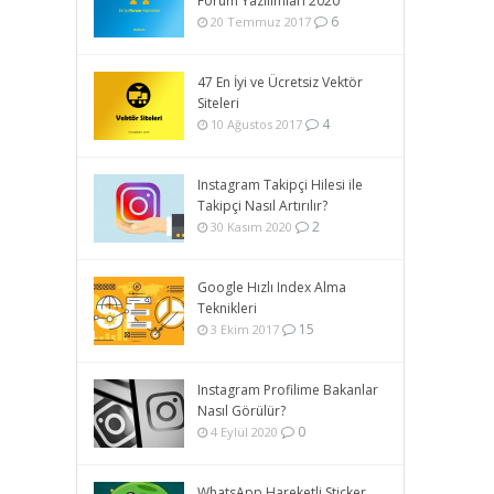
Forum Yazılımları 2020
6
20 Temmuz 2017
47 En İyi ve Ücretsiz Vektör
Siteleri
4
10 Ağustos 2017
Instagram Takipçi Hilesi ile
Takipçi Nasıl Artırılır?
2
30 Kasım 2020
Google Hızlı Index Alma
Teknikleri
15
3 Ekim 2017
Instagram Profilime Bakanlar
Nasıl Görülür?
0
4 Eylül 2020
WhatsApp Hareketli Sticker