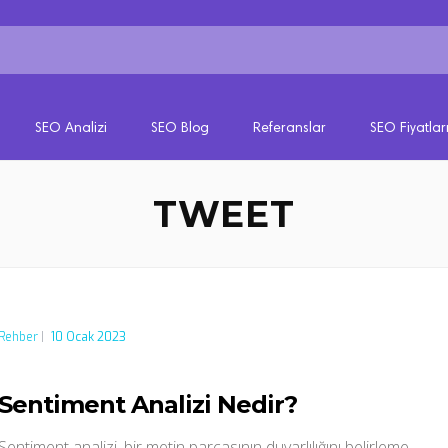
SEO Analizi
SEO Blog
Referanslar
SEO Fiyatlar
TWEET
Rehber
|
10 Ocak 2023
Sentiment Analizi Nedir?
Sentiment analizi, bir metin parçasının duyarlılığını belirleme