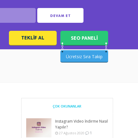
DEVAM ET
TEKLIF AL
SEO PANELİ
ı
Ücretsiz Sıra Takip
ÇOK OKUNANLAR
Instagram Video İndirme Nasıl
Yapılır?
1
27 Ağustos 2020