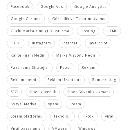
Facebook
Google Ads
Google Analytics
Google Chrome
Görsellik ve Tasarım Uyumu
Güçlü Marka Kimliği Oluşturma
Hosting
HTML
HTTP
Instagram
internet
JavaScript
Kalite Puanı Nedir
Marka Vizyonu Nedir
Pazarlama Stratejisi
Pepsi
Reklam
Reklam metni
Reklam Uzantıları
Remarketing
SEO
Siber güvenlik
Siber Güvenlik Uzmanı
Sosyal Medya
spam
Steam
Steam platformu
teknoloji
Tiktok
viral
Viral pazarlama
VMware
Windows