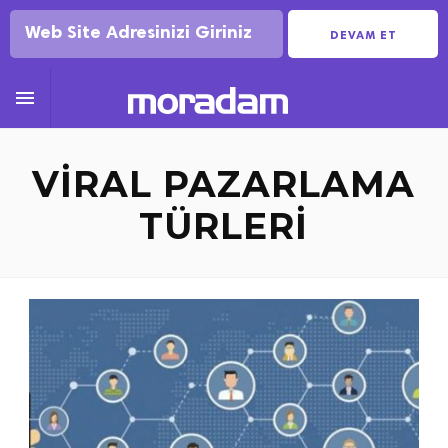
DEVAM ET

VIRAL PAZARLAMA
TÜRLERI