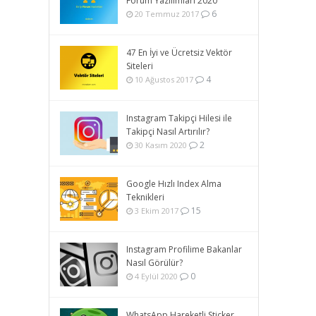
Forum Yazılımları 2020
6
20 Temmuz 2017
47 En İyi ve Ücretsiz Vektör
Siteleri
4
10 Ağustos 2017
Instagram Takipçi Hilesi ile
Takipçi Nasıl Artırılır?
2
30 Kasım 2020
Google Hızlı Index Alma
Teknikleri
15
3 Ekim 2017
Instagram Profilime Bakanlar
Nasıl Görülür?
0
4 Eylül 2020
WhatsApp Hareketli Sticker