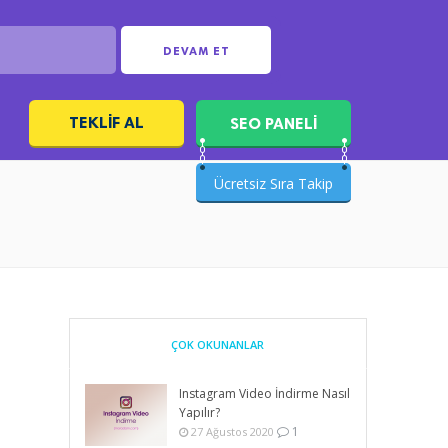
DEVAM ET
TEKLIF AL
SEO PANELİ
ı
Ücretsiz Sıra Takip
ÇOK OKUNANLAR
Instagram Video İndirme Nasıl
Yapılır?
1
27 Ağustos 2020