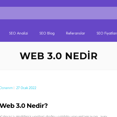
SEO Analizi
SEO Blog
Referanslar
SEO Fiyatlar
WEB 3.0 NEDIR
Donanım
|
27 Ocak 2022
Web 3.0 Nedir?
Yalnızca girdiğiniz verileri doğru şekilde yorumlamayan, aynı