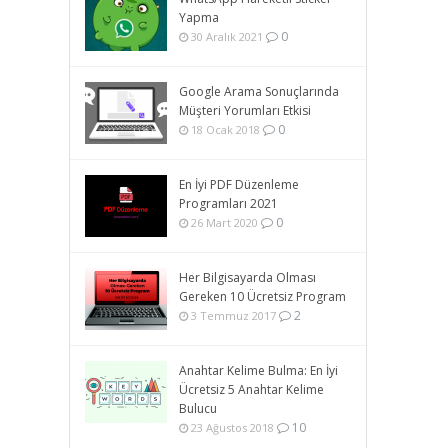
Yapma
0
30 Aralık 2021
Google Arama Sonuçlarında
Müşteri Yorumları Etkisi
0
18 Ocak 2018
En İyi PDF Düzenleme
Programları 2021
0
26 Mart 2020
Her Bilgisayarda Olması
Gereken 10 Ücretsiz Program
2
3 Temmuz 2017
Anahtar Kelime Bulma: En İyi
Ücretsiz 5 Anahtar Kelime
Bulucu
10
23 Ağustos 2018