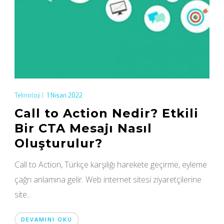
Teknoloji
|
1 Nisan 2022
Call to Action Nedir? Etkili
Bir CTA Mesajı Nasıl
Oluşturulur?
Call to Action, Türkçe karşılığı harekete geçirme, eyleme
çağrı anlamına gelir. Web internet sitesi ziyaretçilerine
site...
DEVAMINI OKU