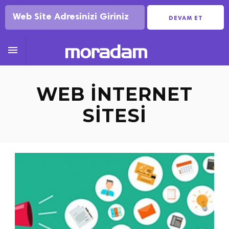
DEVAM ET

WEB INTERNET
SITESI