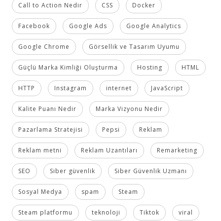
Call to Action Nedir
CSS
Docker
Facebook
Google Ads
Google Analytics
Google Chrome
Görsellik ve Tasarım Uyumu
Güçlü Marka Kimliği Oluşturma
Hosting
HTML
HTTP
Instagram
internet
JavaScript
Kalite Puanı Nedir
Marka Vizyonu Nedir
Pazarlama Stratejisi
Pepsi
Reklam
Reklam metni
Reklam Uzantıları
Remarketing
SEO
Siber güvenlik
Siber Güvenlik Uzmanı
Sosyal Medya
spam
Steam
Steam platformu
teknoloji
Tiktok
viral