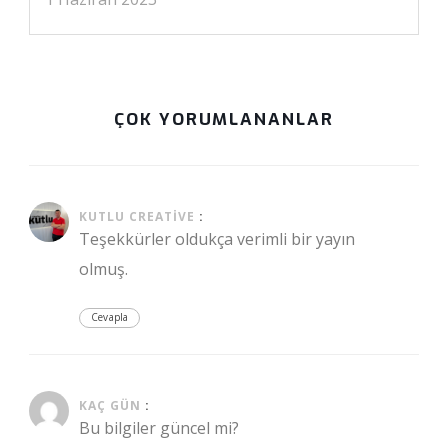
ÇOK YORUMLANANLAR
Kasım 4, 2020 at 4:23 pm
KUTLU CREATIVE
:
Teşekkürler oldukça verimli bir yayın
olmuş.
Cevapla
Aralık 15, 2020 at 8:40 pm
KAÇ GÜN
:
Bu bilgiler güncel mi?