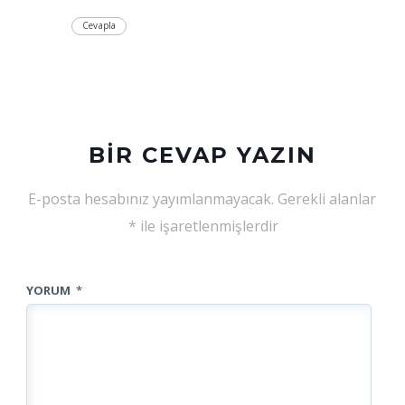
Cevapla
BIR CEVAP YAZIN
E-posta hesabınız yayımlanmayacak.
Gerekli alanlar
*
ile işaretlenmişlerdir
YORUM
*