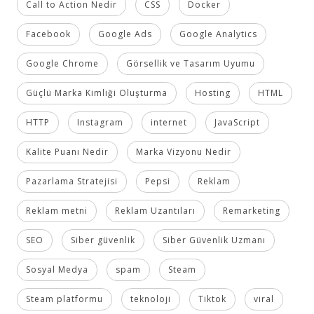
Call to Action Nedir
CSS
Docker
Facebook
Google Ads
Google Analytics
Google Chrome
Görsellik ve Tasarım Uyumu
Güçlü Marka Kimliği Oluşturma
Hosting
HTML
HTTP
Instagram
internet
JavaScript
Kalite Puanı Nedir
Marka Vizyonu Nedir
Pazarlama Stratejisi
Pepsi
Reklam
Reklam metni
Reklam Uzantıları
Remarketing
SEO
Siber güvenlik
Siber Güvenlik Uzmanı
Sosyal Medya
spam
Steam
Steam platformu
teknoloji
Tiktok
viral