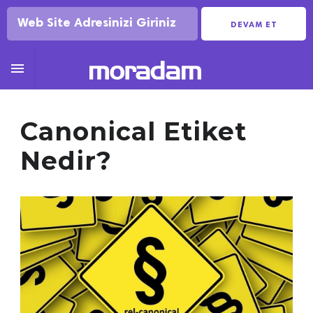
DEVAM ET

Canonical Etiket
Nedir?