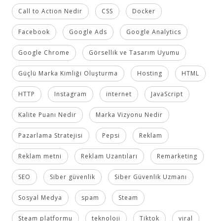
Call to Action Nedir
CSS
Docker
Facebook
Google Ads
Google Analytics
Google Chrome
Görsellik ve Tasarım Uyumu
Güçlü Marka Kimliği Oluşturma
Hosting
HTML
HTTP
Instagram
internet
JavaScript
Kalite Puanı Nedir
Marka Vizyonu Nedir
Pazarlama Stratejisi
Pepsi
Reklam
Reklam metni
Reklam Uzantıları
Remarketing
SEO
Siber güvenlik
Siber Güvenlik Uzmanı
Sosyal Medya
spam
Steam
Steam platformu
teknoloji
Tiktok
viral