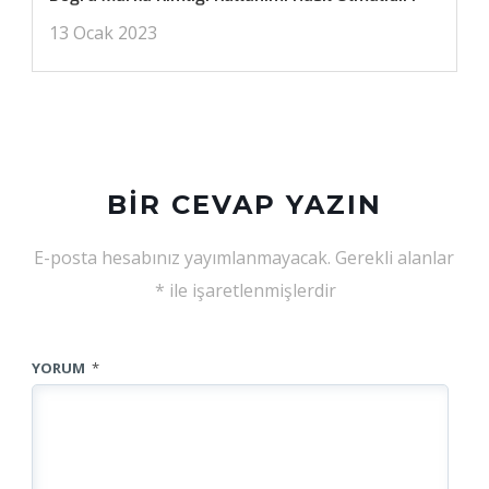
13 Ocak 2023
BIR CEVAP YAZIN
E-posta hesabınız yayımlanmayacak.
Gerekli alanlar
*
ile işaretlenmişlerdir
YORUM
*