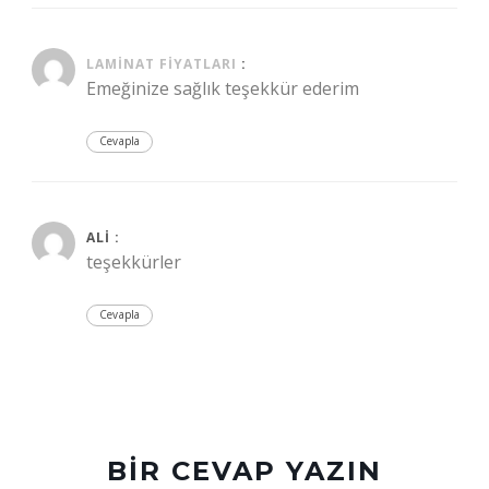
Ocak 27, 2021 at 4:09 pm
LAMINAT FIYATLARI
:
Emeğinize sağlık teşekkür ederim
Cevapla
Temmuz 25, 2021 at 2:56 pm
ALI :
teşekkürler
Cevapla
BIR CEVAP YAZIN