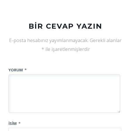
BIR CEVAP YAZIN
E-posta hesabınız yayımlanmayacak.
Gerekli alanlar
*
ile işaretlenmişlerdir
YORUM
*
İSIM
*