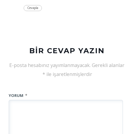
Cevapla
BIR CEVAP YAZIN
E-posta hesabınız yayımlanmayacak.
Gerekli alanlar
*
ile işaretlenmişlerdir
YORUM
*