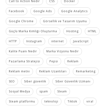
Call to Action Nedir
CSS
Docker
Facebook
Google Ads
Google Analytics
Google Chrome
Görsellik ve Tasarım Uyumu
Güçlü Marka Kimliği Oluşturma
Hosting
HTML
HTTP
Instagram
internet
JavaScript
Kalite Puanı Nedir
Marka Vizyonu Nedir
Pazarlama Stratejisi
Pepsi
Reklam
Reklam metni
Reklam Uzantıları
Remarketing
SEO
Siber güvenlik
Siber Güvenlik Uzmanı
Sosyal Medya
spam
Steam
Steam platformu
teknoloji
Tiktok
viral