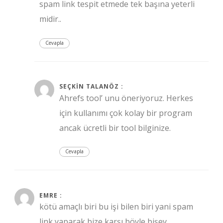
spam link tespit etmede tek başına yeterli
midir..
Cevapla
Temmuz 13, 2017 at 8:30 am
SEÇKIN TALANÖZ :
Ahrefs tool’ unu öneriyoruz. Herkes
için kullanımı çok kolay bir program
ancak ücretli bir tool bilginize.
Cevapla
Ağustos 12, 2017 at 12:29 am
EMRE :
kötü amaçlı biri bu işi bilen biri yani spam
link yaparak bize karşı böyle bişey