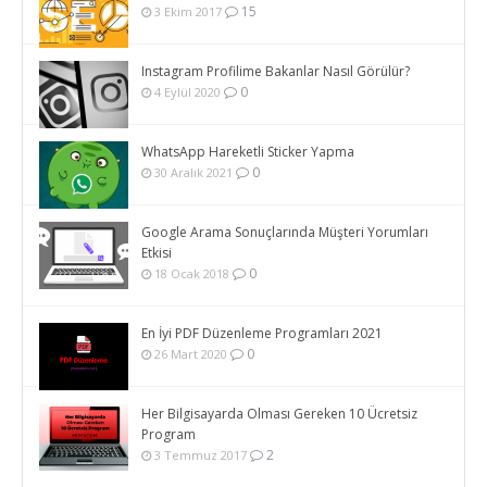
15
3 Ekim 2017
Instagram Profilime Bakanlar Nasıl Görülür?
0
4 Eylül 2020
WhatsApp Hareketli Sticker Yapma
0
30 Aralık 2021
Google Arama Sonuçlarında Müşteri Yorumları
Etkisi
0
18 Ocak 2018
En İyi PDF Düzenleme Programları 2021
0
26 Mart 2020
Her Bilgisayarda Olması Gereken 10 Ücretsiz
Program
2
3 Temmuz 2017