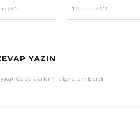
ran 2023
1 Haziran 2023
CEVAP YAZIN
yacak.
Gerekli alanlar
*
ile işaretlenmişlerdir