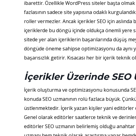
ibarettir. Özellikle WordPress siteler başta olmak
fazlasının sadece site yapısına odaklı kurgulandık
roller vermezler. Ancak içerikler SEO için aslında b
içeriklerde bu döngü içinde oldukça önemli yere 
sitede yer alan içeriklerin başarılarında düşüş me
döngüde öneme sahipse optimizasyonu da aynı yer
başarısızlık getirir. Kısacası her bir içerik teknik 
İçerikler Üzerinde SEO
İçerik oluşturma ve optimizasyonu konusunda SEO
konuda SEO uzmanının rolü fazlaca büyük. Çünkü S
üstlenmektedir. İçerik yazan kişiler yani editörle
Genel olarak editörler saatlerce teknik ve derinle
editörler SEO uzmanın belirlemiş olduğu anahtar k
uzmanı hem teknik olarak araştırma yapar hemde iç