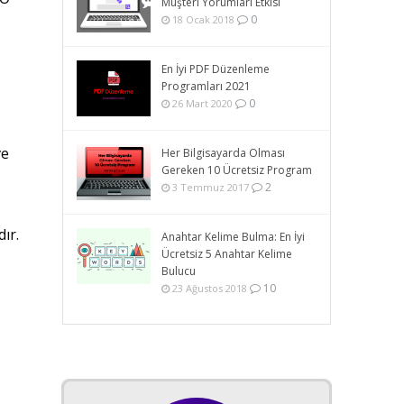
Müşteri Yorumları Etkisi
0
18 Ocak 2018
En İyi PDF Düzenleme
Programları 2021
0
26 Mart 2020
ve
Her Bilgisayarda Olması
Gereken 10 Ücretsiz Program
2
3 Temmuz 2017
ır.
Anahtar Kelime Bulma: En İyi
Ücretsiz 5 Anahtar Kelime
Bulucu
10
23 Ağustos 2018