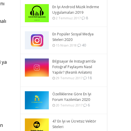
nı
En İyi Android Müzik İndirme
Uygulamaları 2019
8
2 Temmuz 2017
alı
En Popüler Sosyal Medya
Siteleri 2020
40
15 Nisan 2018
i ya
Bilgisayar ile Instagram’da
Fotoğraf Paylaşımı Nasıl
Yapılır? (Resmli Anlatım)
18
29 Temmuz 2017
Özelliklerine Göre En İyi
Forum Yazılımları 2020
6
20 Temmuz 2017
47 En İyi ve Ücretsiz Vektör
en
Siteleri