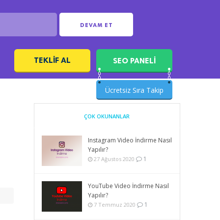
DEVAM ET
TEKLIF AL
SEO PANELİ
ı
Ücretsiz Sıra Takip
ÇOK OKUNANLAR
Instagram Video İndirme Nasıl
Yapılır?
1
27 Ağustos 2020
YouTube Video İndirme Nasıl
Yapılır?
1
7 Temmuz 2020