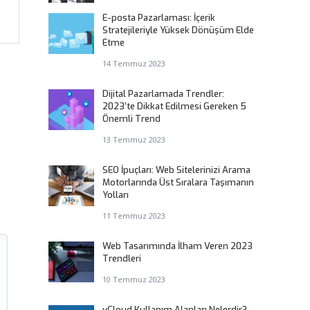
E-posta Pazarlaması: İçerik
Stratejileriyle Yüksek Dönüşüm Elde
Etme
14 Temmuz 2023
Dijital Pazarlamada Trendler:
2023’te Dikkat Edilmesi Gereken 5
Önemli Trend
13 Temmuz 2023
SEO İpuçları: Web Sitelerinizi Arama
Motorlarında Üst Sıralara Taşımanın
Yolları
11 Temmuz 2023
Web Tasarımında İlham Veren 2023
Trendleri
10 Temmuz 2023
vCloud Kullanım Alanları Nelerdir?