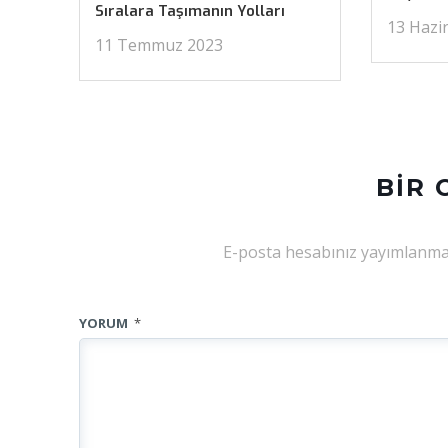
Sıralara Taşımanın Yolları
13 Hazi
11 Temmuz 2023
BIR 
E-posta hesabınız yayımlanma
YORUM
*