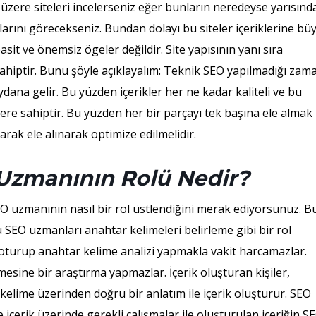
 üzere siteleri incelerseniz eğer bunların neredeyse yarısınd
larını görecekseniz. Bundan dolayı bu siteler içeriklerine bü
asit ve önemsiz ögeler değildir. Site yapısının yanı sıra
sahiptir. Bunu şöyle açıklayalım: Teknik SEO yapılmadığı zam
ydana gelir. Bu yüzden içerikler her ne kadar kaliteli ve bu
e sahiptir. Bu yüzden her bir parçayı tek başına ele almak
olarak ele alınarak optimize edilmelidir.
 Uzmanının Rolü Nedir?
 uzmanının nasıl bir rol üstlendiğini merak ediyorsunuz. B
EO uzmanları anahtar kelimeleri belirleme gibi bir rol
r oturup anahtar kelime analizi yapmakla vakit harcamazlar.
mesine bir araştırma yapmazlar. İçerik oluşturan kişiler,
elime üzerinden doğru bir anlatım ile içerik oluşturur. SEO
erik üzerinde gerekli çalışmalar ile oluşturulan içeriğin S