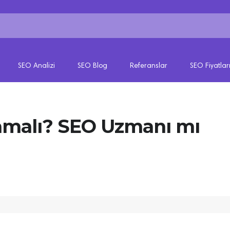
SEO Analizi
SEO Blog
Referanslar
SEO Fiyatlar
rlamalı? SEO Uzmanı mı