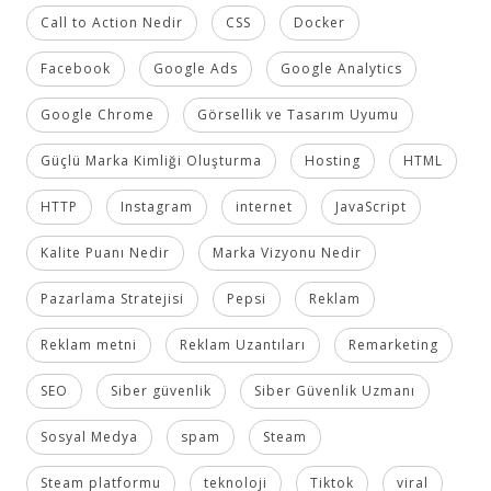
Call to Action Nedir
CSS
Docker
Facebook
Google Ads
Google Analytics
Google Chrome
Görsellik ve Tasarım Uyumu
Güçlü Marka Kimliği Oluşturma
Hosting
HTML
HTTP
Instagram
internet
JavaScript
Kalite Puanı Nedir
Marka Vizyonu Nedir
Pazarlama Stratejisi
Pepsi
Reklam
Reklam metni
Reklam Uzantıları
Remarketing
SEO
Siber güvenlik
Siber Güvenlik Uzmanı
Sosyal Medya
spam
Steam
Steam platformu
teknoloji
Tiktok
viral