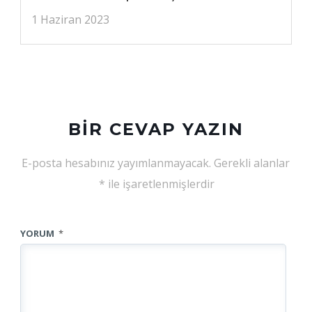
1 Haziran 2023
BIR CEVAP YAZIN
E-posta hesabınız yayımlanmayacak.
Gerekli alanlar
*
ile işaretlenmişlerdir
YORUM
*