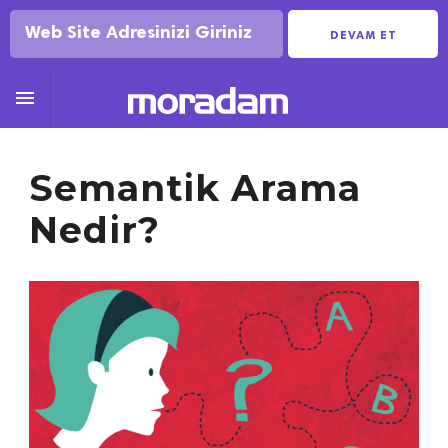
DEVAM ET

Semantik Arama
Nedir?