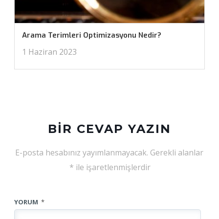
Arama Terimleri Optimizasyonu Nedir?
1 Haziran 2023
BIR CEVAP YAZIN
E-posta hesabınız yayımlanmayacak.
Gerekli alanlar
*
ile işaretlenmişlerdir
YORUM
*