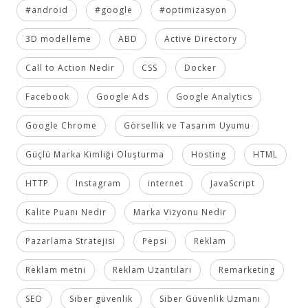
#android
#google
#optimizasyon
3D modelleme
ABD
Active Directory
Call to Action Nedir
CSS
Docker
Facebook
Google Ads
Google Analytics
Google Chrome
Görsellik ve Tasarım Uyumu
Güçlü Marka Kimliği Oluşturma
Hosting
HTML
HTTP
Instagram
internet
JavaScript
Kalite Puanı Nedir
Marka Vizyonu Nedir
Pazarlama Stratejisi
Pepsi
Reklam
Reklam metni
Reklam Uzantıları
Remarketing
SEO
Siber güvenlik
Siber Güvenlik Uzmanı