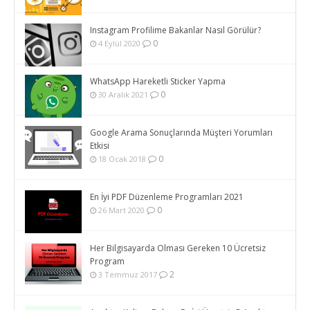
Instagram Profilime Bakanlar Nasıl Görülür?
0
4 Eylül 2020
WhatsApp Hareketli Sticker Yapma
0
30 Aralık 2021
Google Arama Sonuçlarında Müşteri Yorumları
Etkisi
0
18 Ocak 2018
En İyi PDF Düzenleme Programları 2021
0
26 Mart 2020
Her Bilgisayarda Olması Gereken 10 Ücretsiz
Program
2
3 Temmuz 2017