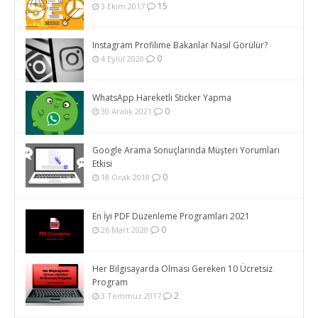
15
3 Ekim 2017
Instagram Profilime Bakanlar Nasıl Görülür?
0
4 Eylül 2020
WhatsApp Hareketli Sticker Yapma
0
30 Aralık 2021
Google Arama Sonuçlarında Müşteri Yorumları
Etkisi
0
18 Ocak 2018
En İyi PDF Düzenleme Programları 2021
0
26 Mart 2020
Her Bilgisayarda Olması Gereken 10 Ücretsiz
Program
2
3 Temmuz 2017