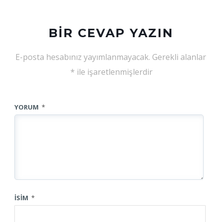
BIR CEVAP YAZIN
E-posta hesabınız yayımlanmayacak.
Gerekli alanlar
*
ile işaretlenmişlerdir
YORUM
*
İSIM
*