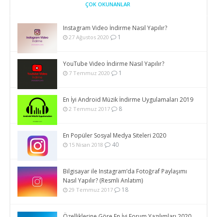
ÇOK OKUNANLAR
Instagram Video İndirme Nasıl Yapılır?
1
27 Ağustos 2020
YouTube Video İndirme Nasıl Yapılır?
1
7 Temmuz 2020
En İyi Android Müzik İndirme Uygulamaları 2019
8
2 Temmuz 2017
En Popüler Sosyal Medya Siteleri 2020
40
15 Nisan 2018
Bilgisayar ile Instagram’da Fotoğraf Paylaşımı
Nasıl Yapılır? (Resmli Anlatım)
18
29 Temmuz 2017
Özelliklerine Göre En İyi Forum Yazılımları 2020