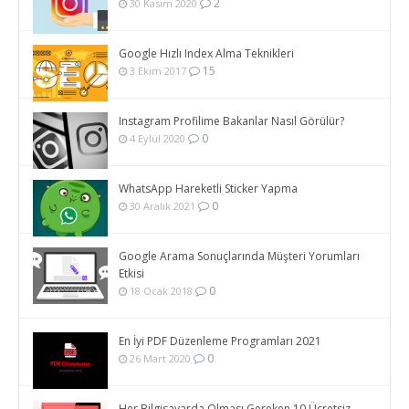
2
30 Kasım 2020
Google Hızlı Index Alma Teknikleri
15
3 Ekim 2017
Instagram Profilime Bakanlar Nasıl Görülür?
0
4 Eylül 2020
WhatsApp Hareketli Sticker Yapma
0
30 Aralık 2021
Google Arama Sonuçlarında Müşteri Yorumları
Etkisi
0
18 Ocak 2018
En İyi PDF Düzenleme Programları 2021
0
26 Mart 2020
Her Bilgisayarda Olması Gereken 10 Ücretsiz