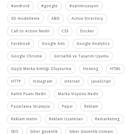
#android
#google
#optimizasyon
3D modelleme
ABD
Active Directory
Call to Action Nedir
CSS
Docker
Facebook
Google Ads
Google Analytics
Google Chrome
Görsellik ve Tasarım Uyumu
Güçlü Marka Kimliği Oluşturma
Hosting
HTML
HTTP
Instagram
internet
JavaScript
Kalite Puanı Nedir
Marka Vizyonu Nedir
Pazarlama Stratejisi
Pepsi
Reklam
Reklam metni
Reklam Uzantıları
Remarketing
SEO
Siber güvenlik
Siber Güvenlik Uzmanı