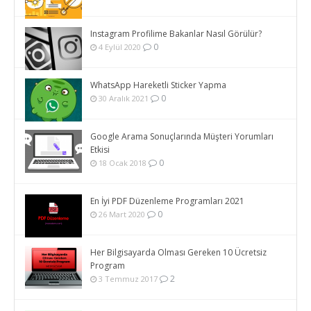
Instagram Profilime Bakanlar Nasıl Görülür?
0
4 Eylül 2020
WhatsApp Hareketli Sticker Yapma
0
30 Aralık 2021
Google Arama Sonuçlarında Müşteri Yorumları
Etkisi
0
18 Ocak 2018
En İyi PDF Düzenleme Programları 2021
0
26 Mart 2020
Her Bilgisayarda Olması Gereken 10 Ücretsiz
Program
2
3 Temmuz 2017