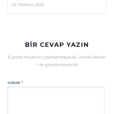
16 Temmuz 2022
BIR CEVAP YAZIN
E-posta hesabınız yayımlanmayacak.
Gerekli alanlar
*
ile işaretlenmişlerdir
YORUM
*