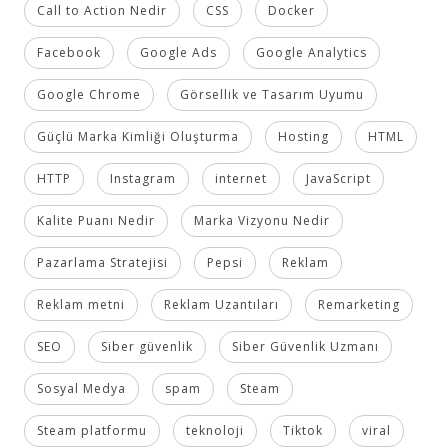
Call to Action Nedir
CSS
Docker
Facebook
Google Ads
Google Analytics
Google Chrome
Görsellik ve Tasarım Uyumu
Güçlü Marka Kimliği Oluşturma
Hosting
HTML
HTTP
Instagram
internet
JavaScript
Kalite Puanı Nedir
Marka Vizyonu Nedir
Pazarlama Stratejisi
Pepsi
Reklam
Reklam metni
Reklam Uzantıları
Remarketing
SEO
Siber güvenlik
Siber Güvenlik Uzmanı
Sosyal Medya
spam
Steam
Steam platformu
teknoloji
Tiktok
viral