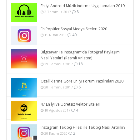
En İyi Android Müzik İndirme Uygulamaları 2019
8
2 Temmuz 2017
En Popüler Sosyal Medya Siteleri 2020
40
15 Nisan 2018
Bilgisayar ile Instagram’da Fotoğraf Paylaşımı
Nasıl Yapılır? (Resmli Anlatım)
18
29 Temmuz 2017
Özelliklerine Göre En İyi Forum Yazılımları 2020
6
20 Temmuz 2017
47 En İyi ve Ücretsiz Vektör Siteleri
4
10 Ağustos 2017
Instagram Takipçi Hilesi ile Takipçi Nasıl Artırılır?
2
30 Kasım 2020