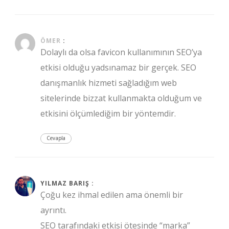
Ağustos 3, 2017 at 2:07 pm
ÖMER
:
Dolaylı da olsa favicon kullanımının SEO’ya
etkisi olduğu yadsınamaz bir gerçek. SEO
danışmanlık hizmeti sağladığım web
sitelerinde bizzat kullanmakta olduğum ve
etkisini ölçümlediğim bir yöntemdir.
Cevapla
Ekim 26, 2017 at 7:22 pm
YILMAZ BARIŞ :
Çoğu kez ihmal edilen ama önemli bir
ayrıntı.
SEO tarafındaki etkisi ötesinde “marka”