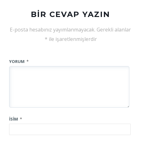
BIR CEVAP YAZIN
E-posta hesabınız yayımlanmayacak.
Gerekli alanlar
*
ile işaretlenmişlerdir
YORUM
*
İSIM
*