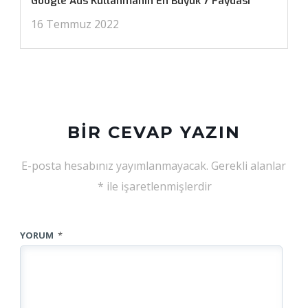
Google Ads Kullanmanın En Büyük 7 Faydası
16 Temmuz 2022
BIR CEVAP YAZIN
E-posta hesabınız yayımlanmayacak.
Gerekli alanlar
*
ile işaretlenmişlerdir
YORUM
*