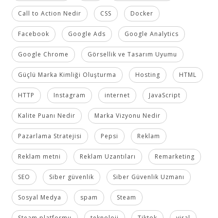
Call to Action Nedir
CSS
Docker
Facebook
Google Ads
Google Analytics
Google Chrome
Görsellik ve Tasarım Uyumu
Güçlü Marka Kimliği Oluşturma
Hosting
HTML
HTTP
Instagram
internet
JavaScript
Kalite Puanı Nedir
Marka Vizyonu Nedir
Pazarlama Stratejisi
Pepsi
Reklam
Reklam metni
Reklam Uzantıları
Remarketing
SEO
Siber güvenlik
Siber Güvenlik Uzmanı
Sosyal Medya
spam
Steam
Steam platformu
teknoloji
Tiktok
viral