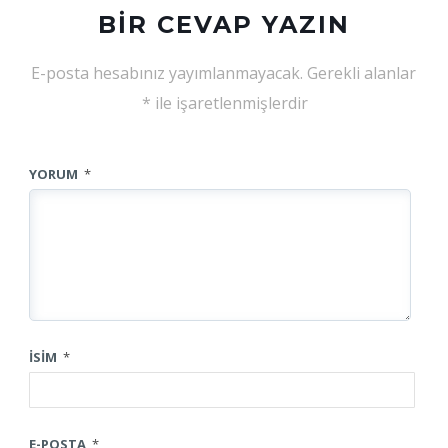
BIR CEVAP YAZIN
E-posta hesabınız yayımlanmayacak.
Gerekli alanlar
*
ile işaretlenmişlerdir
YORUM
*
İSIM
*
E-POSTA
*