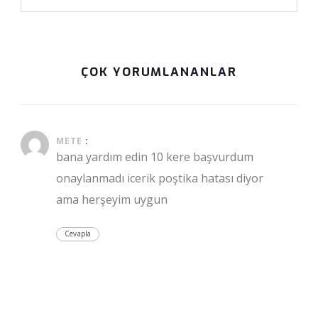
ÇOK YORUMLANANLAR
Mayıs 23, 2020 at 4:06 pm
METE
:
bana yardım edin 10 kere başvurdum
onaylanmadı icerik poştika hatası diyor
ama herşeyim uygun
Cevapla